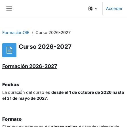
Salta al contenido principal
Acceder
Panel lateral
FormaciónOIE
Curso 2026-2027
Curso 2026-2027
Formación 2026-2027
Fechas
La duración del curso es
desde el 1 de octubre de 2026 hasta
el 31 de mayo de 2027
.
Formato
El curso se compone de
clases online
de teoría y clases de