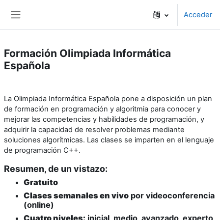
Salta al contenido principal
Acceder
Panel lateral
Formación Olimpiada Informática
Española
La Olimpiada Informática Española pone a disposición un plan
de formación en programación y algoritmia para conocer y
mejorar las competencias y habilidades de programación, y
adquirir la capacidad de resolver problemas mediante
soluciones algorítmicas.
Las clases se imparten en el lenguaje
de programación C++.
Resumen, de un vistazo:
Gratuito
Clases semanales en vivo
por videoconferencia
(online)
Cuatro niveles:
inicial, medio, avanzado, experto