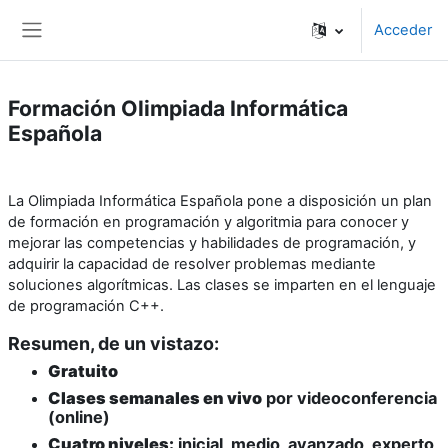
Salta al contenido principal
Acceder
Panel lateral
Formación Olimpiada Informática
Española
La Olimpiada Informática Española pone a disposición un plan
de formación en programación y algoritmia para conocer y
mejorar las competencias y habilidades de programación, y
adquirir la capacidad de resolver problemas mediante
soluciones algorítmicas.
Las clases se imparten en el lenguaje
de programación C++.
Resumen, de un vistazo:
Gratuito
Clases semanales en vivo
por videoconferencia
(online)
Cuatro niveles:
inicial, medio, avanzado, experto